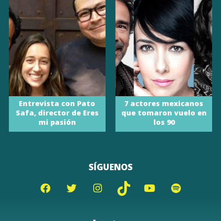
Entrevista con Pato
7 actores mexicanos
Safa, director de Eres
que tomaron vuelo en
mi pasión
los 90
SÍGUENOS