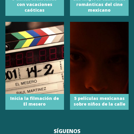
con vacaciones
románticas del cine
caóticas
mexicano
Inicia la filmación de
5 películas mexicanas
El mesero
sobre niños de la calle
SÍGUENOS