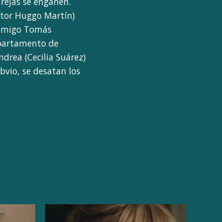
rejas se engañen.
ctor Huggo Martín)
 amigo Tomás
epartamento de
ndrea (Cecilia Suárez)
bvio, se desatan los