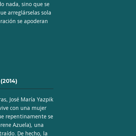
do nada, sino que se
e arreglárselas sola
stración se apoderan
s
(2014)
ras, José María Yazpik
 vive con una mujer
que repentinamente se
Irene Azuela), una
traído. De hecho, la