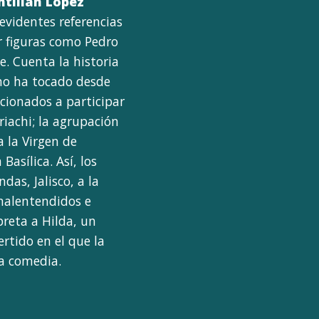
ntillán López
evidentes referencias
r figuras como Pedro
e. Cuenta la historia
 no ha tocado desde
ccionados a participar
riachi; la agrupación
 la Virgen de
asílica. Así, los
as, Jalisco, a la
malentendidos e
preta a Hilda, un
rtido en el que la
la comedia.