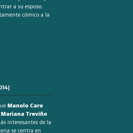
ntrar a su esposo.
rtamente cómico a la
014)
que
Manolo Caro
,
Mariana Treviño
ás interesantes de la
toria se centra en