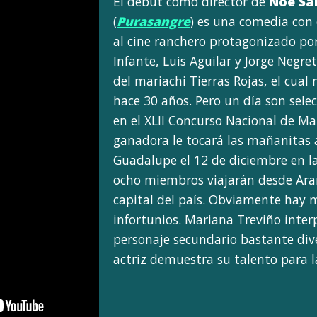
El debut como director de
Noé Sa
(
Purasangre
) es una comedia con 
al cine ranchero protagonizado po
Infante, Luis Aguilar y Jorge Negret
del mariachi Tierras Rojas, el cual
hace 30 años. Pero un día son sele
en el XLII Concurso Nacional de Ma
ganadora le tocará las mañanitas a
Guadalupe el 12 de diciembre en la B
ocho miembros viajarán desde Arand
capital del país. Obviamente hay 
infortunios. Mariana Treviño inter
personaje secundario bastante dive
actriz demuestra su talento para 