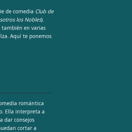
erie de comedia
Club de
sotros los Nobles
).
o también en varias
alza. Aquí te ponemos
 comedia romántica
 Ella interpreta a
a dar consejos
puedan cortar a