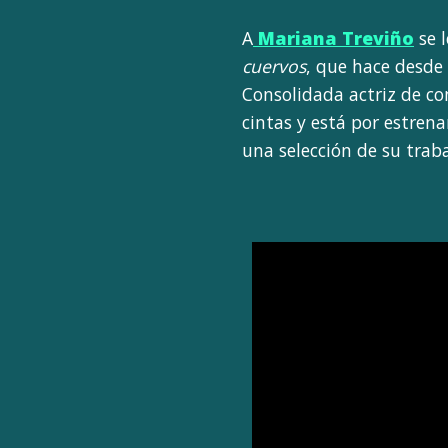
A
Mariana Treviño
se l
cuervos
, que hace desde 
Consolidada actriz de co
cintas y está por estren
una selección de su traba