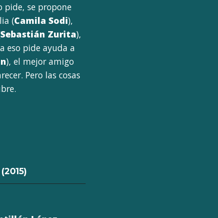
o pide, se propone
ia (
Camila Sodi
),
(
Sebastián Zurita
),
ara eso pide ayuda a
nn
), el mejor amigo
ecer. Pero las cosas
ubre.
(2015)