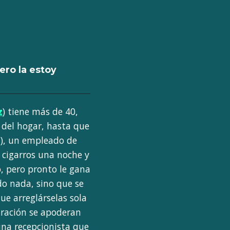
pero la estoy
z
) tiene más de 40,
a del hogar, hasta que
m), un empleado de
 cigarros una noche y
o, pero pronto le gana
do nada, sino que se
e arreglárselas sola
stración se apoderan
 una recepcionista que