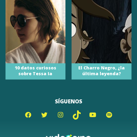
10 datos curiosos
El Charro Negro, ¿la
sobre Tessa Ia
última leyenda?
SÍGUENOS