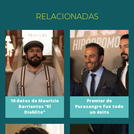
RELACIONADAS
10 datos de Mauricio
Premier de
Barrientos “El
Purasangre fue todo
Diablito”
un éxito