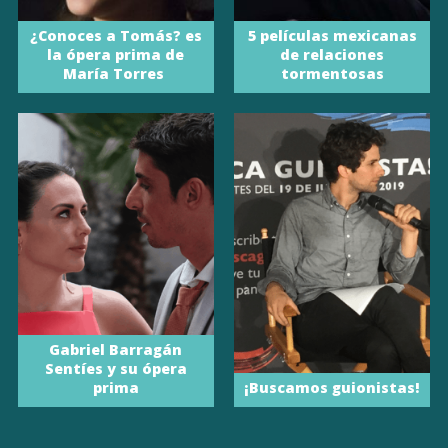
¿Conoces a Tomás? es
5 películas mexicanas
la ópera prima de
de relaciones
María Torres
tormentosas
Gabriel Barragán
Sentíes y su ópera
prima
¡Buscamos guionistas!