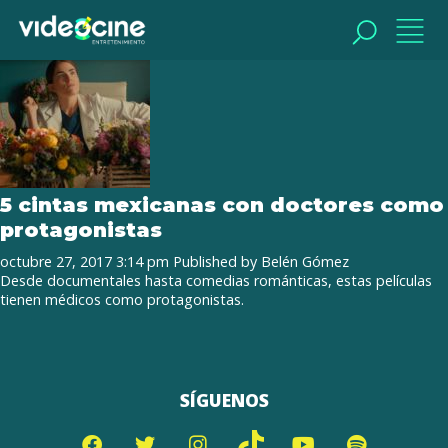
Tag Archive: doctores en el cine
BUSCAR
BUSCAR
5 cintas mexicanas con doctores como
protagonistas
octubre 27, 2017 3:14 pm
Published by
Belén Gómez
Desde documentales hasta comedias románticas, estas películas
tienen médicos como protagonistas.
SÍGUENOS