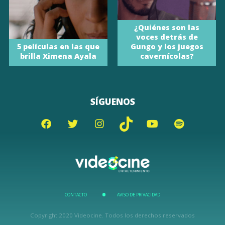
¿Quiénes son las
voces detrás de
5 películas en las que
Gungo y los juegos
brilla Ximena Ayala
cavernícolas?
SÍGUENOS
CONTACTO
AVISO DE PRIVACIDAD
Copyright 2020 Videocine. Todos los derechos reservados