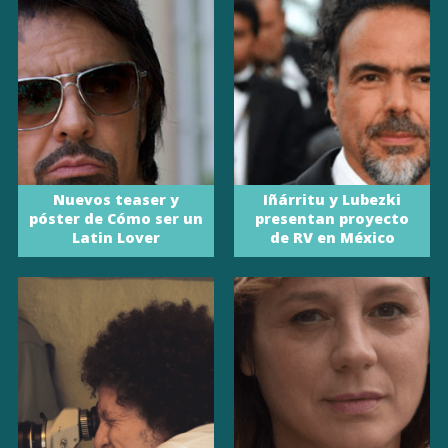
Nuevos teaser y
Iñárritu y Lubezki
póster de Cómo ser un
presentan proyecto
Latin Lover
de RV en México