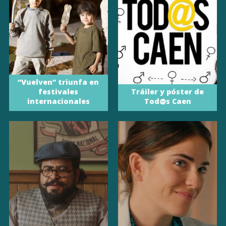
“Vuelven” triunfa en
festivales
Tráiler y póster de
internacionales
Tod@s Caen