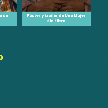
ía de
Póster y tráiler de Una Mujer
Sin Filtro