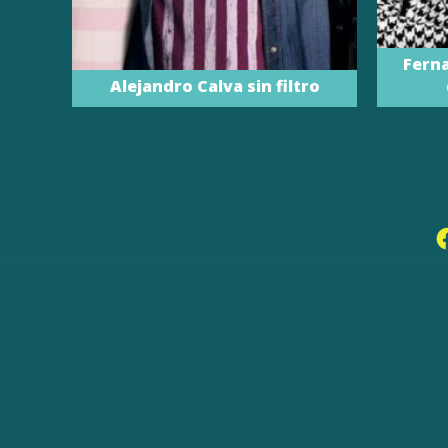
Ferna
Alejandro Calva sin filtro