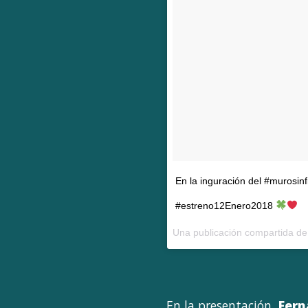
En la inguración del #murosinf
#estreno12Enero2018
Una publicación compartida d
En la presentación,
Fern