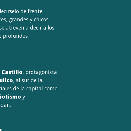
círselo de frente,
s, grandes y chicos,
 atreven a decir a los
te profundos
Castillo
, protagonista
uilco
, al sur de la
iales de la capital como
riotismo
y
rdan.