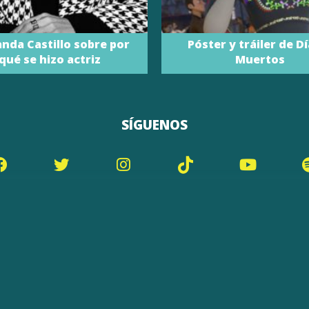
nda Castillo sobre por
Póster y tráiler de D
qué se hizo actriz
Muertos
SÍGUENOS
CONTACTO
AVISO DE PRIVACIDAD
Copyright 2020 Videocine. Todos los derechos reservados