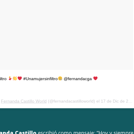
iltro
#Unamujersinfiltro
@fernandacga
e
Fernanda Castillo World
(@fernandacastilloworld) el
17 de Dic de 2017 a la(s) 6:17 PST
anda Castillo
escribió como mensaje: “Hoy y siempre, 