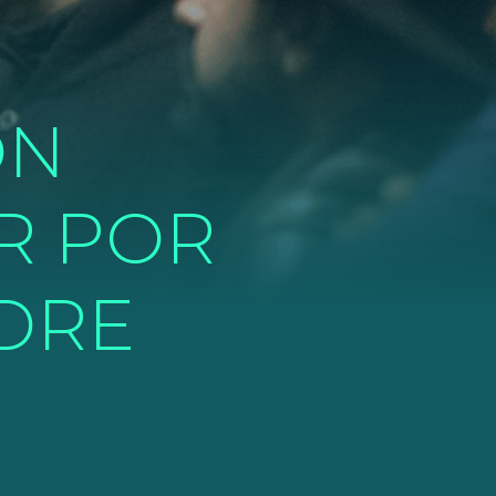
ON
R POR
DRE