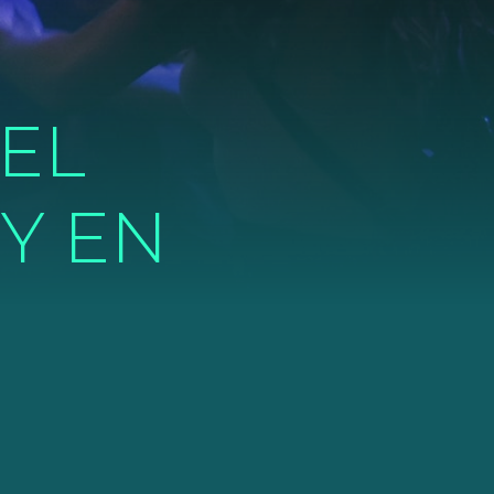
 EL
Y EN
N