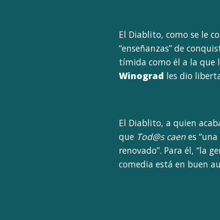
El Diablito, como se le c
“enseñanzas” de conquis
tímida como él a la que l
Winograd
les dio libert
El Diablito, a quien aca
que
Tod@s caen
es “una
renovado”. Para él, “la 
comedia está en buen au