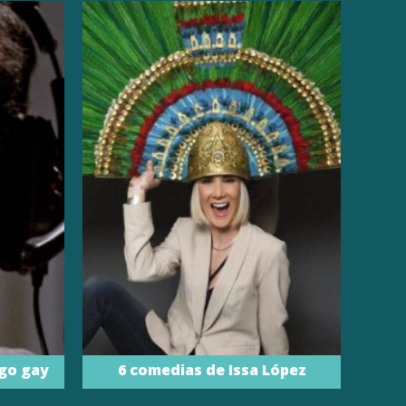
igo gay
6 comedias de Issa López