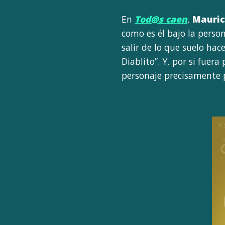
En
Tod@s caen
,
Mauric
como es él bajo la perso
salir de lo que suelo ha
Diablito”. Y, por si fuera
personaje precisamente p