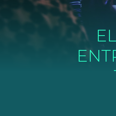
EL
ENT