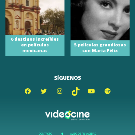
6 destinos increíbles
en películas
5 películas grandiosas
mexicanas
con María Félix
SÍGUENOS
CONTACTO
AVISO DE PRIVACIDAD