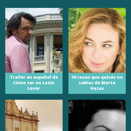
Trailer en español de
10 cosas que quizás no
Cómo ser un Latin
sabías de Marta
Lover
Hazas