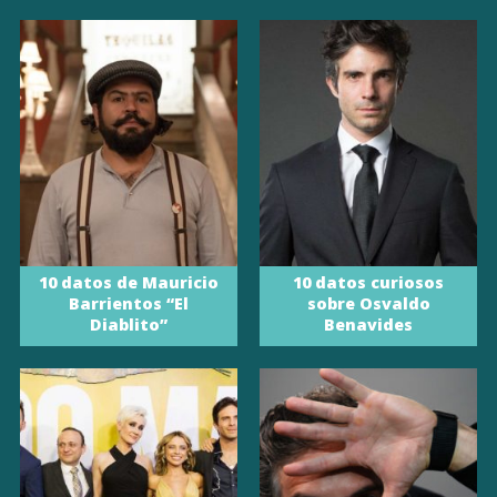
10 datos de Mauricio
10 datos curiosos
Barrientos “El
sobre Osvaldo
Diablito”
Benavides