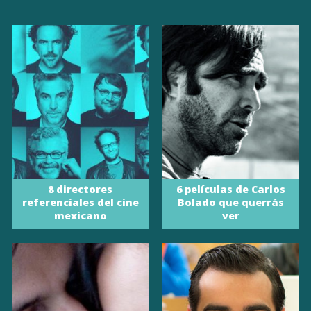
8 directores
6 películas de Carlos
referenciales del cine
Bolado que querrás
mexicano
ver