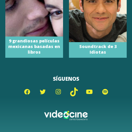
9 grandiosas películas
mexicanas basadas en
Soundtrack de 3
libros
Idiotas
SÍGUENOS