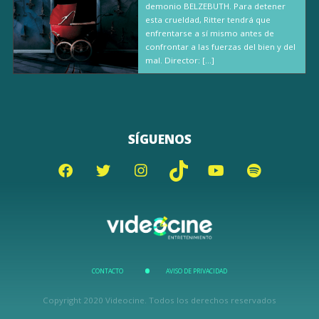
demonio BELZEBUTH. Para detener
esta crueldad, Ritter tendrá que
enfrentarse a sí mismo antes de
confrontar a las fuerzas del bien y del
mal. Director: […]
SÍGUENOS
CONTACTO
AVISO DE PRIVACIDAD
Copyright 2020 Videocine. Todos los derechos reservados