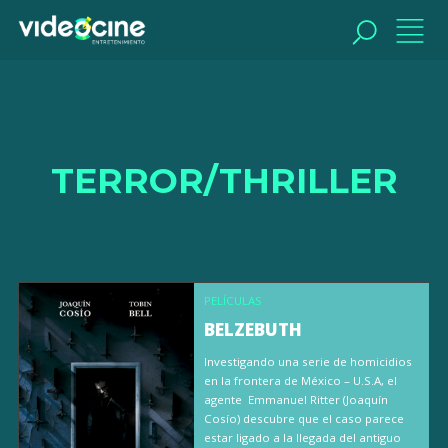
BUSCAR
TERROR/THRILLER
PELÍCULAS
BELZEBUTH
Investigando una serie de homicidios
en la frontera de México – U.S.A, el
agente Emmanuel Ritter (Joaquín
Cosío) descubre que el caso parece
estar ligado a la llegada del antiguo