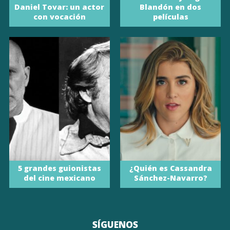
Daniel Tovar: un actor
Blandón en dos
con vocación
películas
5 grandes guionistas
¿Quién es Cassandra
del cine mexicano
Sánchez-Navarro?
SÍGUENOS