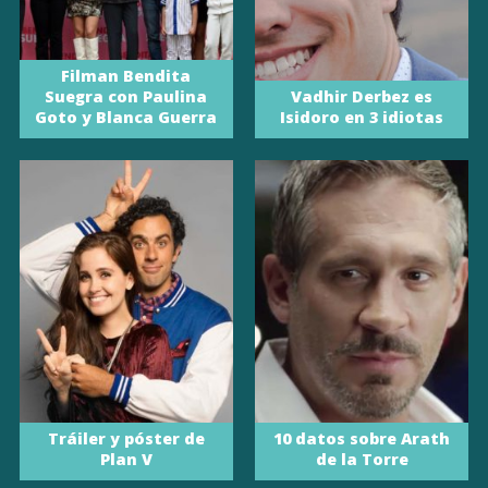
Filman Bendita
Suegra con Paulina
Vadhir Derbez es
Goto y Blanca Guerra
Isidoro en 3 idiotas
Tráiler y póster de
10 datos sobre Arath
Plan V
de la Torre