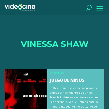
BUSCAR
VINESSA SHAW
PELÍCULAS
JUEGO DE NIÑOS
Beth y Francis salen de vacaciones
antes del nacimiento de su hijo.
Francis insiste en aventurarse a una
isla serena, a lo que Beth asiente de
manera titubeante, no obstante se