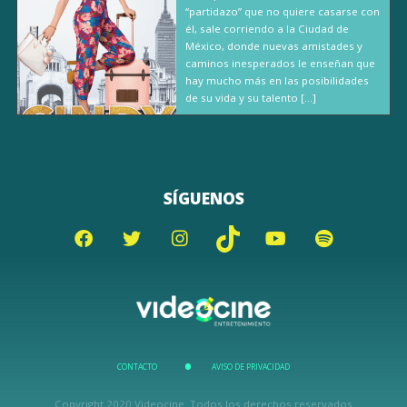
“partidazo” que no quiere casarse con
él, sale corriendo a la Ciudad de
México, donde nuevas amistades y
caminos inesperados le enseñan que
hay mucho más en las posibilidades
de su vida y su talento […]
SÍGUENOS
CONTACTO
AVISO DE PRIVACIDAD
Copyright 2020 Videocine. Todos los derechos reservados