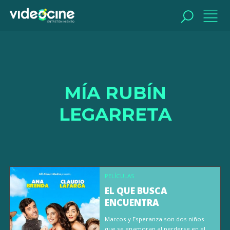
BUSCAR
MÍA RUBÍN
LEGARRETA
PELÍCULAS
EL QUE BUSCA
ENCUENTRA
Marcos y Esperanza son dos niños
que se enamoran al perderse en el