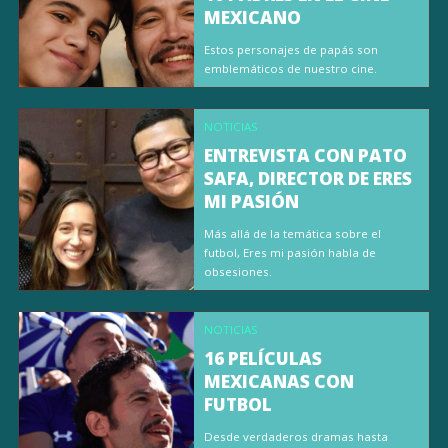
MEXICANO
Estos personajes de papás son
emblemáticos de nuestro cine.
NOTICIAS
ENTREVISTA CON PATO
SAFA, DIRECTOR DE ERES
MI PASIÓN
Más allá de la temática sobre el
futbol, Eres mi pasión habla de
obsesiones.
NOTICIAS
16 PELÍCULAS
MEXICANAS CON
FUTBOL
Desde verdaderos dramas hasta