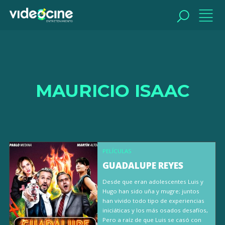
BUSCAR
MAURICIO ISAAC
PELÍCULAS
GUADALUPE REYES
Desde que eran adolescentes Luis y
Hugo han sido uña y mugre; juntos
han vivido todo tipo de experiencias
iniciáticas y los más osados desafíos,
Pero a raíz de que Luis se casó con