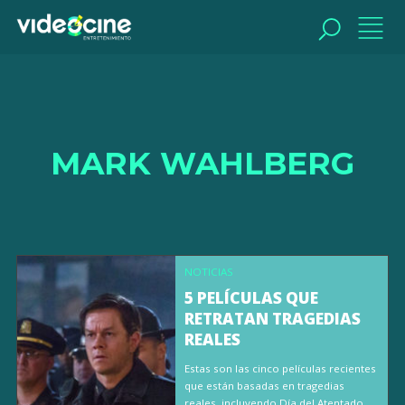
BUSCAR
MARK WAHLBERG
NOTICIAS
5 PELÍCULAS QUE
RETRATAN TRAGEDIAS
REALES
Estas son las cinco películas recientes
que están basadas en tragedias
reales, incluyendo Día del Atentado,