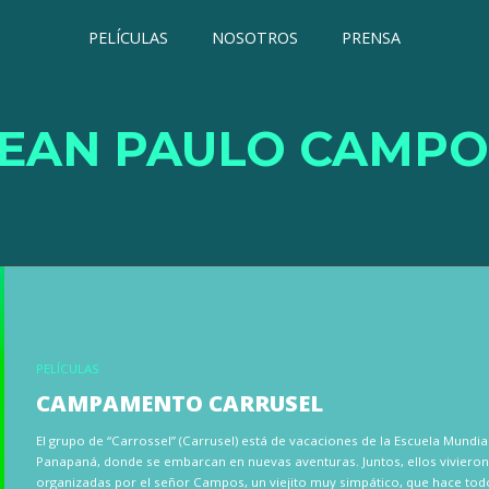
PELÍCULAS
NOSOTROS
PRENSA
JEAN PAULO CAMPO
PELÍCULAS
CAMPAMENTO CARRUSEL
El grupo de “Carrossel” (Carrusel) está de vacaciones de la Escuela Mund
Panapaná, donde se embarcan en nuevas aventuras. Juntos, ellos vivieron d
organizadas por el señor Campos, un viejito muy simpático, que hace todo