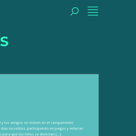
BUSCAR
S
ial y los amigos se reúnen en el campamento
ías increíbles, participando en juegos y niñerías
 para que los niños se diviertan […]