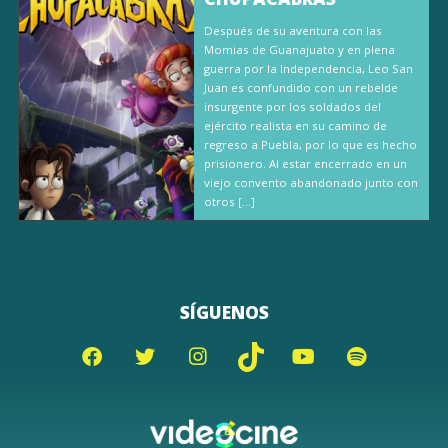
Después de su aventura con las
Momias de Guanajuato y en plena
guerra por la Independencia, Leo San
Juan es confundido con un rebelde
insurgente por los soldados del
ejército realista en su camino de
regreso a Puebla, por lo que es hecho
prisionero. Al estar encerrado en un
viejo convento abandonado junto con
otros […]
SÍGUENOS