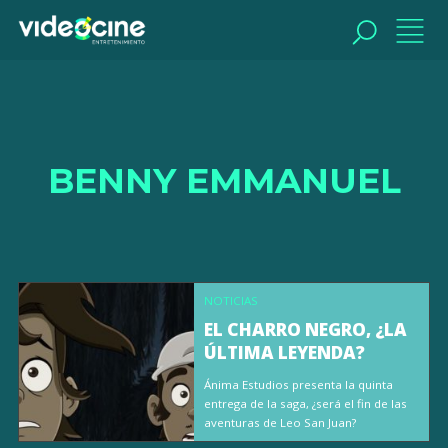
BUSCAR
BENNY EMMANUEL
NOTICIAS
EL CHARRO NEGRO, ¿LA
ÚLTIMA LEYENDA?
Ánima Estudios presenta la quinta
entrega de la saga, ¿será el fin de las
aventuras de Leo San Juan?