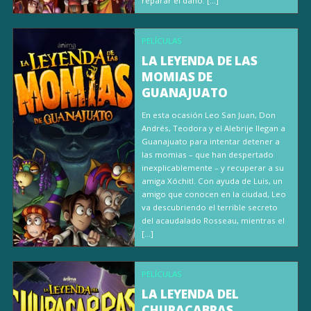
reparar el daño. […]
PELÍCULAS
LA LEYENDA DE LAS
MOMIAS DE
GUANAJUATO
En esta ocasión Leo San Juan, Don
Andrés, Teodora y el Alebrije llegan a
Guanajuato para intentar detener a
las momias – que han despertado
inexplicablemente – y recuperar a su
amiga Xóchitl. Con ayuda de Luis, un
amigo que conocen en la ciudad, Leo
va descubriendo el terrible secreto
del acaudalado Rosseau, mientras el
[…]
PELÍCULAS
LA LEYENDA DEL
CHUPACABRAS