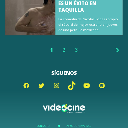
ES UN ÉXITO EN
TAQUILLA
La comedia de Nicolás López rompió
el récord de mejor estreno en jueves
de una película mexicana.
1
2
3
SÍGUENOS
CONTACTO
AVISO DE PRIVACIDAD