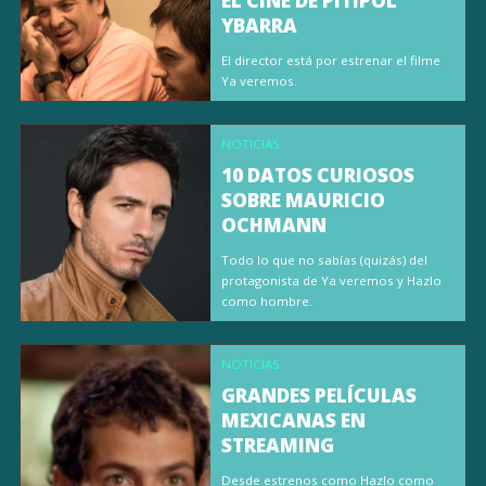
EL CINE DE PITIPOL
YBARRA
El director está por estrenar el filme
Ya veremos.
NOTICIAS
10 DATOS CURIOSOS
SOBRE MAURICIO
OCHMANN
Todo lo que no sabías (quizás) del
protagonista de Ya veremos y Hazlo
como hombre.
NOTICIAS
GRANDES PELÍCULAS
MEXICANAS EN
STREAMING
Desde estrenos como Hazlo como