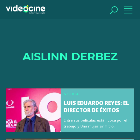
BUSCAR
AISLINN DERBEZ
NOTICIAS
LUIS EDUARDO REYES: EL
DIRECTOR DE ÉXITOS
Entre sus películas están Loca por el
trabajo y Una mujer sin filtro.